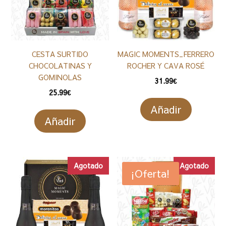
CESTA SURTIDO
MAGIC MOMENTS_FERRERO
CHOCOLATINAS Y
ROCHER Y CAVA ROSÉ
GOMINOLAS
31.99
€
25.99
€
Añadir
Añadir
Agotado
Agotado
¡Oferta!