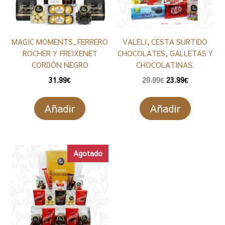
MAGIC MOMENTS_FERRERO
VALELI, CESTA SURTIDO
ROCHER Y FREIXENET
CHOCOLATES, GALLETAS Y
CORDÓN NEGRO
CHOCOLATINAS.
El
El
31.99
€
29.99
€
23.99
€
precio
precio
original
actual
Añadir
Añadir
era:
es:
29.99€.
23.99€.
Agotado