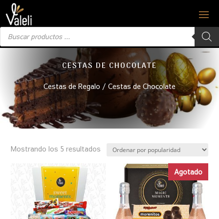
Búsqueda
de
productos
CESTAS DE CHOCOLATE
Cestas de Regalo
/ Cestas de Chocolate
Mostrando los 5 resultados
Agotado